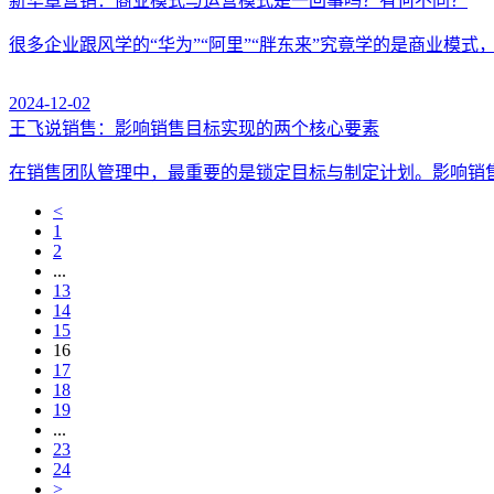
新华章营销：商业模式与运营模式是一回事吗？有何不同？
很多企业跟风学的“华为”“阿里”“胖东来”究竟学的是商业
2024-12-02
王飞说销售：影响销售目标实现的两个核心要素
在销售团队管理中，最重要的是锁定目标与制定计划。影响销
<
1
2
...
13
14
15
16
17
18
19
...
23
24
>