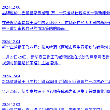
2024-12-06
品牌溢价：巴黎世家赤足鞋1万，一只爱马仕包购买一辆新能
在奢侈品消费趋于理性的大环境下，市场正在经历明显的两极
得不重新审视自己的市场策略的局面。
2024-12-04
新华章营销王飞老师：燕京啤酒《区域市场生意规划与销量增
11月27日-28日，新华章营销王飞老师受邀在长沙为燕京
规划与销量增长策略》主题培训。
2024-12-04
新华章营销王飞老师：郎酒集团《销售团队管理的五项核心工
11月25日，新华章营销王飞老师在成都为郎酒集团兼香事业
2024-12-03